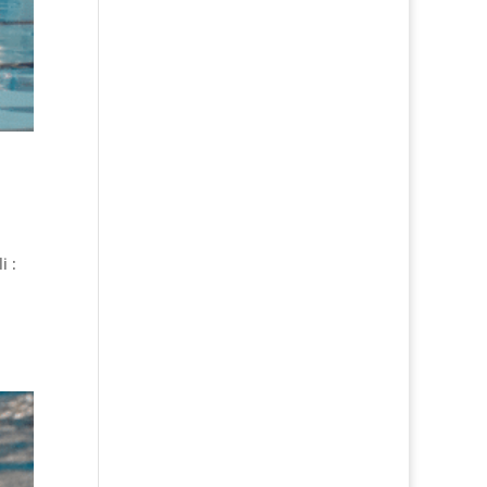
i :
1