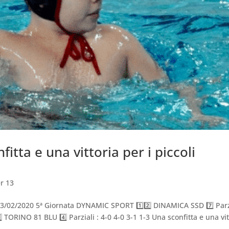
itta e una vittoria per i piccoli
r 13
3/02/2020 5ª Giornata DYNAMIC SPORT 1️⃣2️⃣ DINAMICA SSD 7️⃣ Parz
⃣ TORINO 81 BLU 4️⃣ Parziali : 4-0 4-0 3-1 1-3 Una sconfitta e una vit