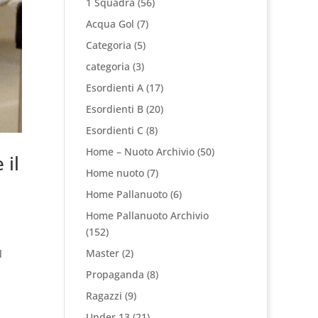
1 Squadra
(56)
Acqua Gol
(7)
Categoria
(5)
categoria
(3)
Esordienti A
(17)
Esordienti B
(20)
Esordienti C
(8)
Home – Nuoto Archivio
(50)
 il
Home nuoto
(7)
Home Pallanuoto
(6)
Home Pallanuoto Archivio
(152)
Master
(2)
l
Propaganda
(8)
Ragazzi
(9)
Under 13
(21)