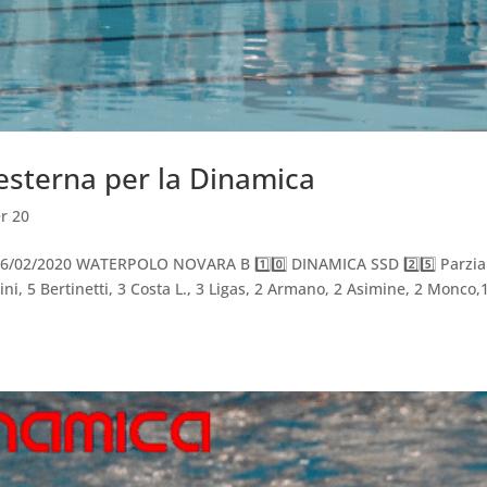
 esterna per la Dinamica
r 20
6/02/2020 WATERPOLO NOVARA B 1️⃣0️⃣ DINAMICA SSD 2️⃣5️⃣ Parzial
lini, 5 Bertinetti, 3 Costa L., 3 Ligas, 2 Armano, 2 Asimine, 2 Monco,