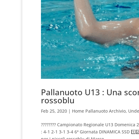
Pallanuoto U13 : Una sconf
rossoblu
Feb 25, 2020
|
Home Pallanuoto Archivio
,
Unde
???????? Campionato Regionale U13 Domenica 2
: 4-1 2-1 3-1 3-4 6ª Giornata DINAMICA SSD 1️⃣2️
per i piccoli rossoblu di Marco...