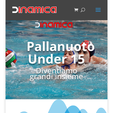
Pallanuoto
Under 15
Diventiamo
grandi insieme