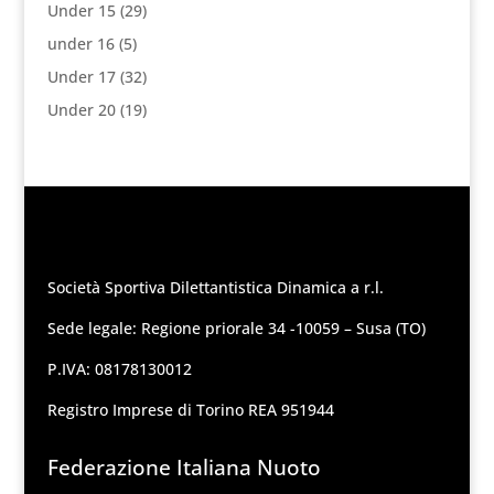
Under 15
(29)
under 16
(5)
Under 17
(32)
Under 20
(19)
Società Sportiva Dilettantistica Dinamica a r.l.
Sede legale: Regione priorale 34 -10059 – Susa (TO)
P.IVA: 08178130012
Registro Imprese di Torino REA 951944
Federazione Italiana Nuoto