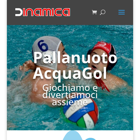
Pallanuoto
AcquaGol
Giochiamo e
divertiamoci
assieme