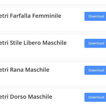
metri Farfalla Femminile
Download
etri Stile Libero Maschile
Download
metri Rana Maschile
Download
metri Dorso Maschile
Download