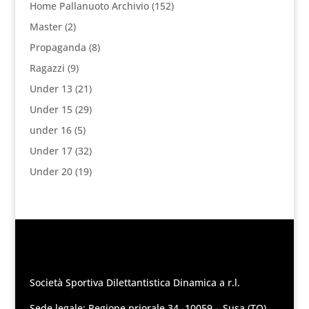
Home Pallanuoto Archivio
(152)
Master
(2)
Propaganda
(8)
Ragazzi
(9)
Under 13
(21)
Under 15
(29)
under 16
(5)
Under 17
(32)
Under 20
(19)
Società Sportiva Dilettantistica Dinamica a r.l.
Sede legale: Regione priorale 34 -10059 – Susa (TO)