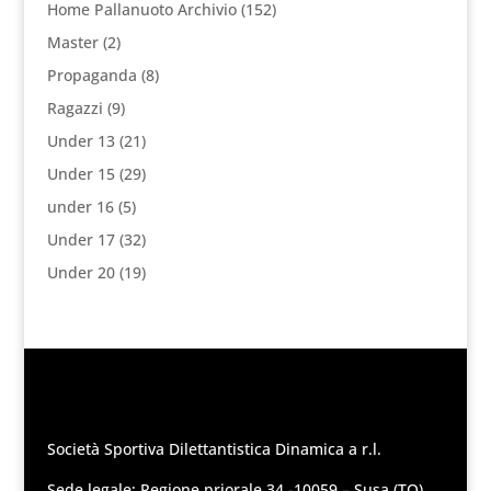
Home Pallanuoto Archivio
(152)
Master
(2)
Propaganda
(8)
Ragazzi
(9)
Under 13
(21)
Under 15
(29)
under 16
(5)
Under 17
(32)
Under 20
(19)
Società Sportiva Dilettantistica Dinamica a r.l.
Sede legale: Regione priorale 34 -10059 – Susa (TO)