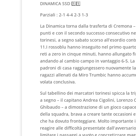
DINAMICA SSD 1️⃣1️⃣
Parziali : 2-1 4-4 2-3 1-3
La Dinamica torna dalla trasferta di Cremona 
punti e con il secondo successo consecutivo nel
torinesi, a segno sabato scorso all’esordio contr
11.I rossoblu hanno inseguito nel primo quarto
reti a zero in cinque minuti, hanno allungato f
andando al cambio campo in vantaggio 6-5. La D
padroni di casa raggiungessero nuovamente la pa
ragazzi allenati da Miro Trumbic hanno accumu
volata conclusiva.
Sul tabellino dei marcatori torinesi spicca la tri
a segno – il capitano Andrea Cigolini, Lorenzo 
Ghibaudo – a dimostrazione di un gioco capace d
della squadra, brava a creare tante occasioni e
che ha dovuto fronteggiare. Molto importante il
reagire alle difficoltà presentate dall’avversario
limitare i passaggi a vuoto e concretizzare ma