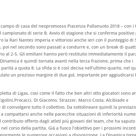
– campo di casa del neopromosso Piacenza Pallanuoto 2018 – con i 
 campionato di serie B. Avvio di stagione che si conferma positivo 
o la Rari Nantes Imperia e vittoriosi anche ieri con il punteggio di 
, poi nel secondo sono passati a condurre e, con un break di quatt
ino al 2-5. Gli emiliani hanno però restituito immediatamente il par
inamica è quindi tornata avanti nella terza frazione, prima che i
rità a quota 8. La sfida si è così decisa nell’ultimo quarto, nel qu
lato un prezioso margine di due gol, importante per aggiudicarsi 
pletta di Ligas, così come il fatto che ben altri otto giocatori sono a
Cigolini,Procacci, Di Giacomo, Strazzer, Marco Costa, Alcibiade e
i coinvolgere tutto il collettivo. Da sottolineare quindi la prestaz
 a compattarsi anche nelle parecchie situazioni di inferiorità nume
 contributo offerto dagli atleti più giovani del team, che ha saputo
 nel corso della partita. Già a fuoco l’obiettivo per i prossimi incontr
ggiormente le numerose occasioni a disposizione. La Dinamica torn