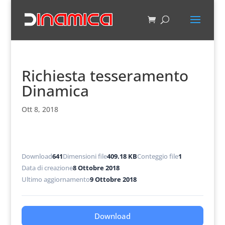
Richiesta tesseramento
Dinamica
Ott 8, 2018
Download
641
Dimensioni file
409.18 KB
Conteggio file
1
Data di creazione
8 Ottobre 2018
Ultimo aggiornamento
9 Ottobre 2018
Download