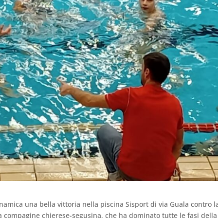
amica una bella vittoria nella piscina Sisport di via Guala contro l
lla compagine chierese-segusina, che ha dominato tutte le fasi della