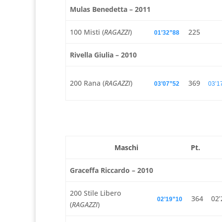
Mulas Benedetta – 2011
100 Misti (
RAGAZZI
)
225
01’32”88
Rivella Giulia – 2010
200 Rana (
RAGAZZI
)
369
03’07”52
03’1
Maschi
Pt.
Graceffa Riccardo – 2010
200 Stile Libero
364
02’
02’19”10
(
RAGAZZI
)