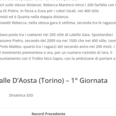
zi sulle stesse distanze. Rebecca Marenco vince i 200 farfalla con
i Pietro, in forza a Susa per i colori locali, nei 400 stile.
 misti ed è Quarta nella doppia distanza.
ovatti Rebecca, nella stessa gara è settima, seconda tra le ragazze
avo posto tra i coetanei nei 200 stile di Latella Gaia. Spostandoci
rassone Pietro, secondo del 2009 sia nei 1500 che nei 400 stile, Leo
into Matteo, quarto tra i ragazzi del secondo anno nei 200 misti. I
el movimento piemontese e ora, per un numero ristretto di loro, li
untamento con il Trofeo Nico Sapio, con la ambizione di portare a
le D’Aosta (Torino) – 1° Giornata
Dinamica SSD
Record Precedente