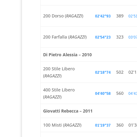
200 Dorso (
RAGAZZI
)
389
02’42”93
02’5
200 Farfalla (
RAGAZZI
)
323
02’54”23
03’0
Di Pietro Alessia – 2010
200 Stile Libero
502
02’
02’18”74
(
RAGAZZI
)
400 Stile Libero
560
04’40”58
04’4
(
RAGAZZI
)
Giovatti Rebecca – 2011
100 Misti (
RAGAZZI
)
360
01’
01’19”37