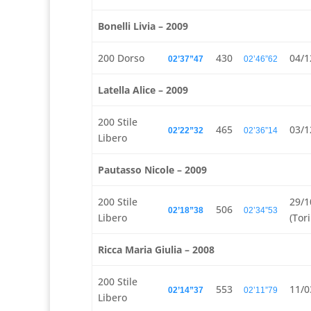
Bonelli Livia – 2009
200 Dorso
430
04/1
02’37”47
02’46”62
Latella Alice – 2009
200 Stile
465
03/1
02’22”32
02’36”14
Libero
Pautasso Nicole – 2009
200 Stile
29/1
506
02’18”38
02’34”53
Libero
(Tor
Ricca Maria Giulia – 2008
200 Stile
553
11/0
02’14”37
02’11”79
Libero