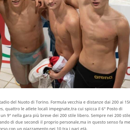
tadio del Nuoto di Torino. Formula vecchia e distanze dai 200 ai 15
s, quattro le atlete locali impegnate,tra cui spicca il 6° Posto di
 un 9° nella gara più breve dei 200 stile libero. Sempre nei 200 stile
ndo di due secondi il proprio personale,ma in questo senso fa me
orso con un piazzamento nei 10 tra i pari età.