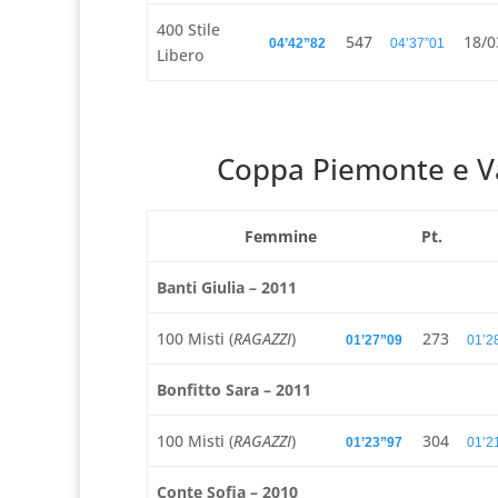
400 Stile
547
18/0
04’42”82
04’37”01
Libero
Coppa Piemonte e Val
Femmine
Pt.
Banti Giulia – 2011
100 Misti (
RAGAZZI
)
273
01’27”09
01’2
Bonfitto Sara – 2011
100 Misti (
RAGAZZI
)
304
01’23”97
01’2
Conte Sofia – 2010