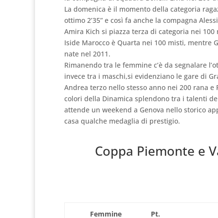
La domenica è il momento della categoria ragaz
ottimo 2’35” e così fa anche la compagna Alessia D
Amira Kich si piazza terza di categoria nei 100
Iside Marocco è Quarta nei 100 misti, mentre Gi
nate nel 2011.
Rimanendo tra le femmine c’è da segnalare l’ott
invece tra i maschi,si evidenziano le gare di G
Andrea terzo nello stesso anno nei 200 rana e P
colori della Dinamica splendono tra i talenti d
attende un weekend a Genova nello storico app
casa qualche medaglia di prestigio.
Coppa Piemonte e Val
Femmine
Pt.