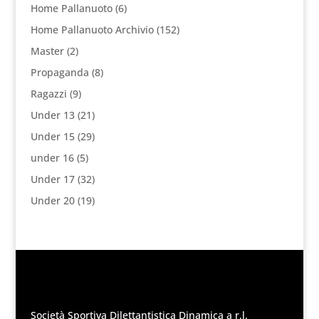
Home Pallanuoto
(6)
Home Pallanuoto Archivio
(152)
Master
(2)
Propaganda
(8)
Ragazzi
(9)
Under 13
(21)
Under 15
(29)
under 16
(5)
Under 17
(32)
Under 20
(19)
Società Sportiva Dilettantistica Dinamica a r.l.