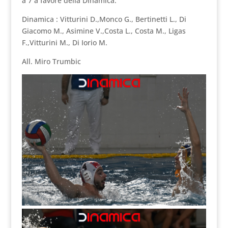
a 7 a favore della Dinamica.
Dinamica : Vitturini D.,Monco G., Bertinetti L., Di
Giacomo M., Asimine V.,Costa L., Costa M., Ligas
F.,Vitturini M., Di Iorio M.
All. Miro Trumbic