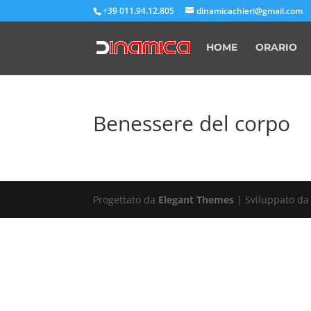
+39 011.94.12.805
dinamicachieri@gmail.com
HOME
ORARIO
Benessere del corpo
Progettato da
Elegant Themes
| Sviluppato d