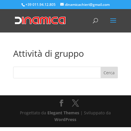
+39 011.94.12.805
dinamicachieri@gmail.com
Attività di gruppo
Progettato da
Elegant Themes
| Sviluppato da
WordPress