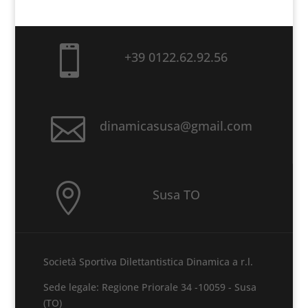

+39 0122.62.92.56

dinamicasusa@gmail.com

Susa TO
Società Sportiva Dilettantistica Dinamica a r.l.
Sede legale: Regione Priorale 34 -10059 - Susa
(TO)